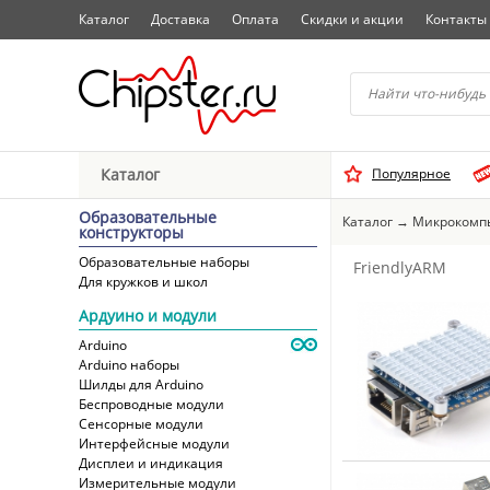
Каталог
Доставка
Оплата
Скидки и акции
Контакты
Начните водить название 
Каталог
Популярное
Выбрать
Образовательные
Каталог
→
Микрокомп
конструкторы
Образовательные наборы
FriendlyARM
Для кружков и школ
Ардуино и модули
Arduino
Arduino наборы
Шилды для Arduino
Беспроводные модули
Сенсорные модули
Интерфейсные модули
Дисплеи и индикация
Измерительные модули