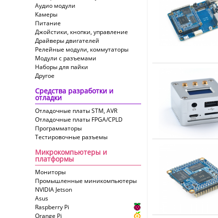
Аудио модули
Камеры
Питание
Джойстики, кнопки, управление
Драйверы двигателей
Релейные модули, коммутаторы
Модули с разъемами
Наборы для пайки
Другое
Средства разработки и
отладки
Отладочные платы STM, AVR
Отладочные платы FPGA/CPLD
Программаторы
Тестировочные разъемы
Микрокомпьютеры и
платформы
Мониторы
Промышленные миникомпьютеры
NVIDIA Jetson
Asus
Raspberry Pi
Orange Pi