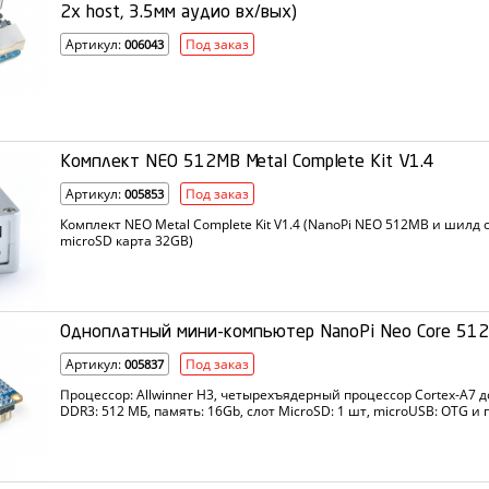
2x host, 3.5мм аудио вх/вых)
Артикул:
Под заказ
006043
Комплект NEO 512MB Metal Complete Kit V1.4
Артикул:
Под заказ
005853
Комплект NEO Metal Complete Kit V1.4 (NanoPi NEO 512MB и шилд с
microSD карта 32GB)
Одноплатный мини-компьютер NanoPi Neo Core 512
Артикул:
Под заказ
005837
Процессор: Allwinner H3, четырехъядерный процессор Cortex-A7 д
DDR3: 512 МБ, память: 16Gb, слот MicroSD: 1 шт, microUSB: OTG и 
24-pin headers, 1x 2.54mm pitch 20-pin header exposing, подключени
serial port, 4-pin audio input/output port, UART, SPI, I2C, GPIO, IR etc…