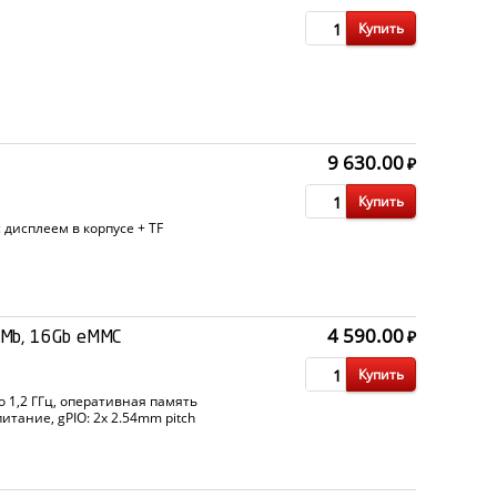
Купить
9 630.00
₽
Купить
 дисплеем в корпусе + TF
4 590.00
₽
Mb, 16Gb eMMC
Купить
о 1,2 ГГц, оперативная память
питание, gPIO: 2x 2.54mm pitch
я: 3x USB Host port, 4-pin debug