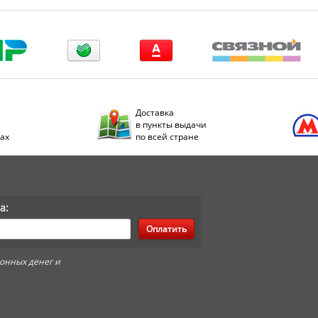
Доставка
в пункты выдачи
дах
по всей стране
а:
Оплатить
онных денег и