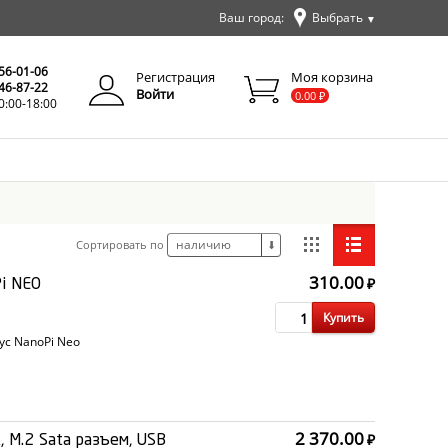
Ваш город:
Выбрать
▼
✕
Закрыть
256-01-06
Регистрация
Моя корзина
346-87-22
Войти
0.00
₽
0:00-18:00
наличию
Сортировать по
⬇
310.00
₽
Pi NEO
Купить
ус NanoPi Neo
2 370.00
₽
, M.2 Sata разъем, USB