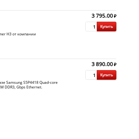
3 795.00
₽
Купить
ner H3 от компании
3 890.00
₽
Купить
азе Samsung S5P4418 Quad-core
M DDR3, Gbps Ethernet.