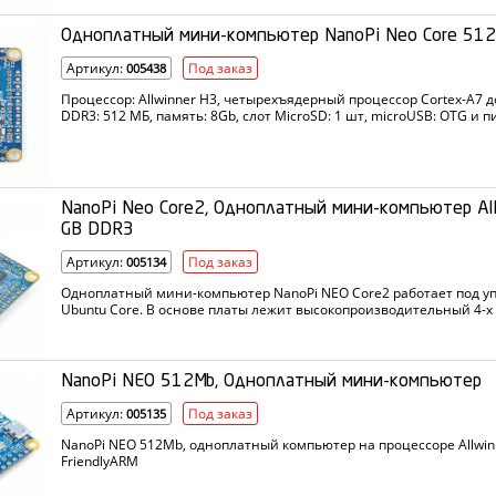
Одноплатный мини-компьютер NanoPi Neo Core 512
Артикул:
Под заказ
005438
Процессор: Allwinner H3, четырехъядерный процессор Cortex-A7 д
DDR3: 512 МБ, память: 8Gb, слот MicroSD: 1 шт, microUSB: OTG и пи
24-pin headers, 1x 2.54mm pitch 20-pin header exposing, подключени
serial port, 4-pin audio input/output port, UART, SPI, I2C, GPIO, IR etc…
NanoPi Neo Core2, Одноплатный мини-компьютер All
GB DDR3
Артикул:
Под заказ
005134
Одноплатный мини-компьютер NanoPi NEO Core2 работает под уп
Ubuntu Core. В основе платы лежит высокопроизводительный 4-х 
Allwinner H5 (Cortex A53)
NanoPi NEO 512Mb, Одноплатный мини-компьютер
Артикул:
Под заказ
005135
NanoPi NEO 512Mb, одноплатный компьютер на процессоре Allwin
FriendlyARM