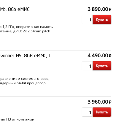
3 890.00
₽
Mb, 8Gb eMMC
Купить
о 1,2 ГГц, оперативная память
тание, gPIO: 2x 2.54mm pitch
я: 3x USB Host port, 4-pin debug
4 490.00
₽
winner H5, 8GB eMMC, 1
Купить
равлением системы u-boot,
ядерный 64-bit процессор
3 960.00
₽
Купить
ner H3 от компании