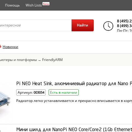
New
Помощь
Wish Lists
города..
8 (495) 
Найти
8 (499) 
Пн-Пт: 1
Новинки
ьютеры и платформы
→
FriendlyARM
Pi NEO Heat Sink, алюминиевый радиатор для Nano 
Артикул:
Есть в наличии
003054
Радиатор легко устанавливается и прекрасно вписывается в корп
Мини шилд для NanoPi NEO Core/Core2 (1Gb Ethernet