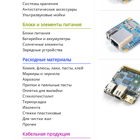
Системы хранения
Антистатические аксессуары
Ультразвуковые мойки
Блоки и элементы питания
Блоки питания
Батарейки и аккумулятры
Солнечные элементы
Зарядные устройства
Расходные материалы
Химия, флюсы, лаки, пасты, клей
Маркеры и чернила
Аэрозоли
Припои и паяльные пасты
Оплетка для выпайки
Cтеклотекстолит
Термоусадка
Изолента
Стяжки пластиковые
Для чистки жал
Прочее
Кабельная продукция