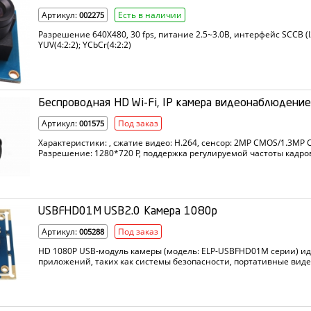
Артикул:
Есть в наличии
002275
Разрешение 640X480, 30 fps, питание 2.5~3.0В, интерфейс SCCB (
YUV(4:2:2); YCbCr(4:2:2)
Беспроводная HD Wi-Fi, IP камера видеонаблюдени
Артикул:
Под заказ
001575
Характеристики: , сжатие видео: H.264, сенсор: 2MP CMOS/1.3MP
Разрешение: 1280*720 P, поддержка регулируемой частоты кадров о
объектив: 2,8 мм по умолчанию, иК-фильтр: Да, беспроводной: Wi-
Wi-Fi 2,4 ГГц.
USBFHD01M USB2.0 Камера 1080p
Артикул:
Под заказ
005288
HD 1080P USB-модуль камеры (модель: ELP-USBFHD01M серии) ид
приложений, таких как системы безопасности, портативные виде
мониторинг промышленных машин и игрушки