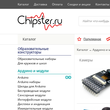
Каталог
Доставка
Оплата
Скидки и акции
Контакты
Начните водить название 
Каталог
Популярное
Выбрать
Образовательные
Каталог
→
Ардуино и 
конструкторы
Образовательные наборы
Камеры
Для кружков и школ
Ардуино и модули
Arduino
Arduino наборы
Шилды для Arduino
Беспроводные модули
Сенсорные модули
Интерфейсные модули
Дисплеи и индикация
Измерительные модули