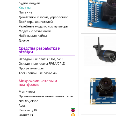
Аудио модули
Камеры
Питание
Джойстики, кнопки, управление
Драйверы двигателей
Релейные модули, коммутаторы
Модули с разъемами
Наборы для пайки
Другое
Средства разработки и
отладки
Отладочные платы STM, AVR
Отладочные платы FPGA/CPLD
Программаторы
Тестировочные разъемы
Микрокомпьютеры и
платформы
Мониторы
Промышленные миникомпьютеры
NVIDIA Jetson
Asus
Raspberry Pi
Orange Pi