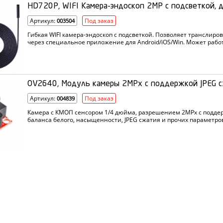
HD720P, WIFI Камера-эндоскоп 2MP с подсветкой, 
Артикул:
Под заказ
003504
Гибкая WIFI камера-эндоскоп с подсветкой. Позволяет транслир
через специальное приложение для Android/iOS/Win. Может рабо
часов, питаясь от встроенного аккумулятора 850 мАч, который з
камеры 8 мм, стандарт влагозащищенности IP67.
OV2640, Модуль камеры 2MPx с поддержкой JPEG 
Артикул:
Под заказ
004839
Камера с КМОП сенсором 1/4 дюйма, разрешением 2MPx с поддер
баланса белого, насыщенности, JPEG сжатия и прочих параметро