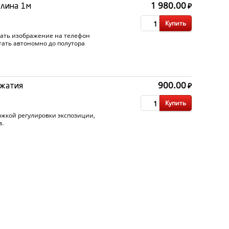
1 980.00
₽
длина 1м
Купить
овать изображение на телефон
тать автономно до полутора
аряжается от USB. Диаметр
900.00
₽
сжатия
Купить
жкой регулировки экспозиции,
в.