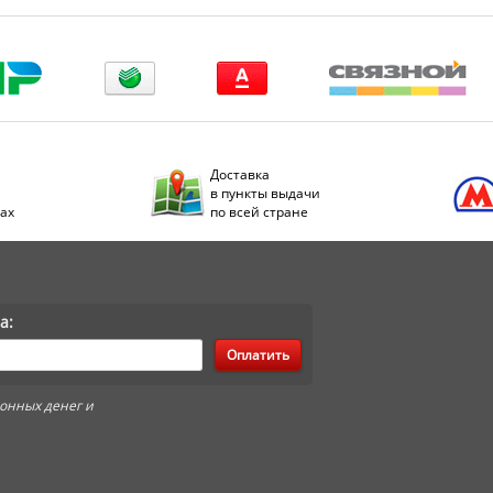
Доставка
в пункты выдачи
дах
по всей стране
а:
Оплатить
онных денег и