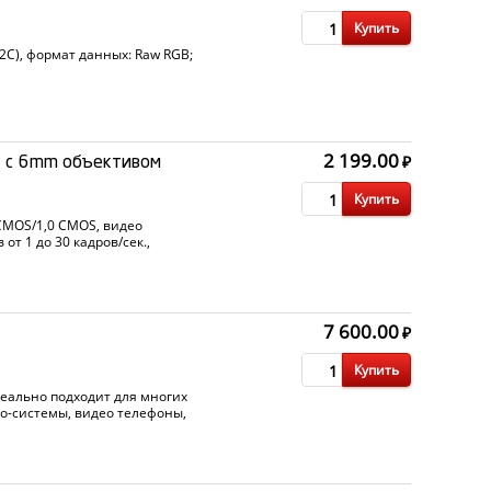
Купить
I2C), формат данных: Raw RGB;
2 199.00
₽
е c 6mm объективом
Купить
 CMOS/1,0 CMOS, видео
т 1 до 30 кадров/сек.,
Fi 802.11b/g/n, поддержка сети
7 600.00
₽
Купить
еально подходит для многих
о-системы, видео телефоны,