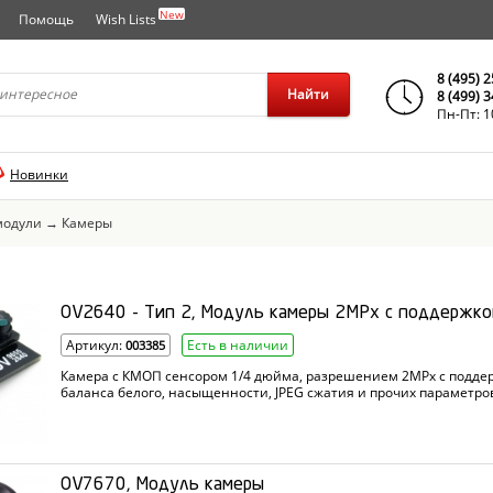
New
Помощь
Wish Lists
города..
8 (495) 
Найти
8 (499) 
Пн-Пт: 1
Новинки
модули
→
Камеры
OV2640 - Тип 2, Модуль камеры 2MPx с поддержко
Артикул:
Есть в наличии
003385
Камера с КМОП сенсором 1/4 дюйма, разрешением 2MPx с поддер
баланса белого, насыщенности, JPEG сжатия и прочих параметро
OV7670, Модуль камеры