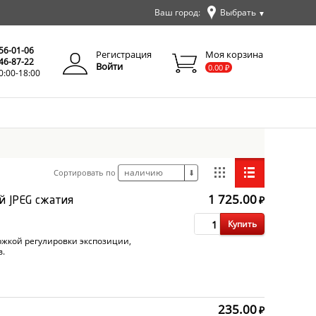
Ваш город:
Выбрать
▼
✕
Закрыть
256-01-06
Регистрация
Моя корзина
346-87-22
Войти
0.00
₽
0:00-18:00
наличию
Сортировать по
⬇
1 725.00
₽
й JPEG сжатия
Купить
жкой регулировки экспозиции,
в.
235.00
₽