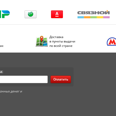
Доставка
в пункты выдачи
дах
по всей стране
а:
Оплатить
онных денег и