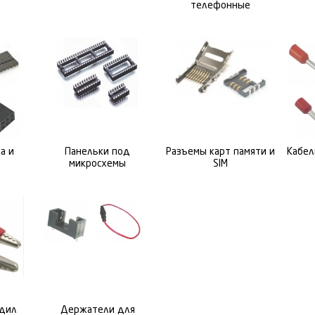
телефонные
а и
Панельки под
Разъемы карт памяти и
Кабел
микросхемы
SIM
дил
Держатели для