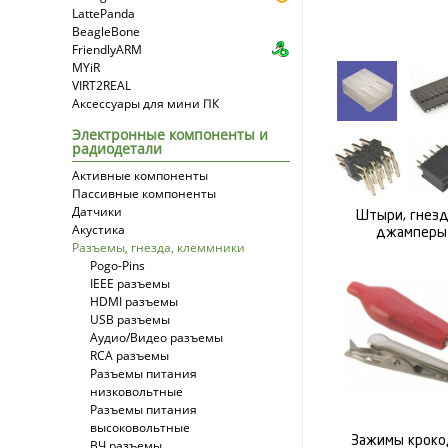
LattePanda
BeagleBone
FriendlyARM
MYiR
VIRT2REAL
Аксессуары для мини ПК
Электронные компоненты и
радиодетали
Активные компоненты
Пассивные компоненты
Датчики
Штыри, гнезд
Акустика
джамперы
Разъемы, гнезда, клеммники
Pogo-Pins
IEEE разъемы
HDMI разъемы
USB разъемы
Аудио/Видео разъемы
RCA разъемы
Разъемы питания
низковольтные
Разъемы питания
высоковольтные
Зажимы кроко
ВЧ разъемы