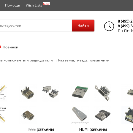
New
Помощь
Wish Lists
города..
8 (495) 
Найти
8 (499) 
Пн-Пт: 1
Новинки
е компоненты и радиодетали
→
Разъемы, гнезда, клеммники
IEEE разъемы
HDMI разъемы