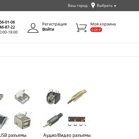
Ваш город:
Выбрать
▼
✕
Закрыть
256-01-06
Регистрация
Моя корзина
346-87-22
Войти
0.00
₽
0:00-18:00
USB разъемы
Аудио/Видео разъемы