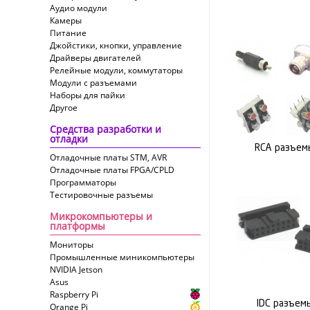
Аудио модули
Камеры
Питание
Джойстики, кнопки, управление
Драйверы двигателей
Релейные модули, коммутаторы
Модули с разъемами
Наборы для пайки
Другое
Средства разработки и
отладки
RCA разъем
Отладочные платы STM, AVR
Отладочные платы FPGA/CPLD
Программаторы
Тестировочные разъемы
Микрокомпьютеры и
платформы
Мониторы
Промышленные миникомпьютеры
NVIDIA Jetson
Asus
Raspberry Pi
IDC разъем
Orange Pi