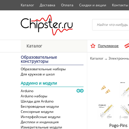
Каталог
Доставка
Оплата
Скидки и акции
Контакты
Начните водить название 
Каталог
Популярное
Выбрать
Образовательные
Каталог
→
Электронны
конструкторы
Образовательные наборы
Для кружков и школ
Ардуино и модули
Arduino
Arduino наборы
Шилды для Arduino
Беспроводные модули
Сенсорные модули
Интерфейсные модули
Дисплеи и индикация
Pogo-Pins
Измерительные модули