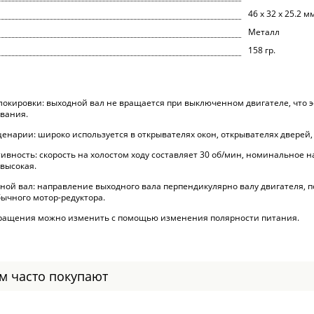
46 х 32 х 25.2 м
Металл
158 гр.
окировки: выходной вал не вращается при выключенном двигателе, что
вания.
нарии: широко используется в открывателях окон, открывателях дверей, м
ивность: скорость на холостом ходу составляет 30 об/мин, номинальное 
высокая.
ной вал: направление выходного вала перпендикулярно валу двигателя, п
бычного мотор-редуктора.
ращения можно изменить с помощью изменения полярности питания.
ом часто покупают