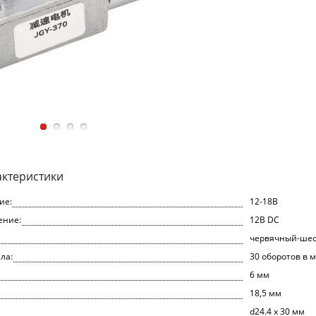
актеристики
ие:
12-18В
ение:
12В DC
червячный-ше
ла:
30 оборотов в м
6 мм
18,5 мм
d24.4 х 30 мм