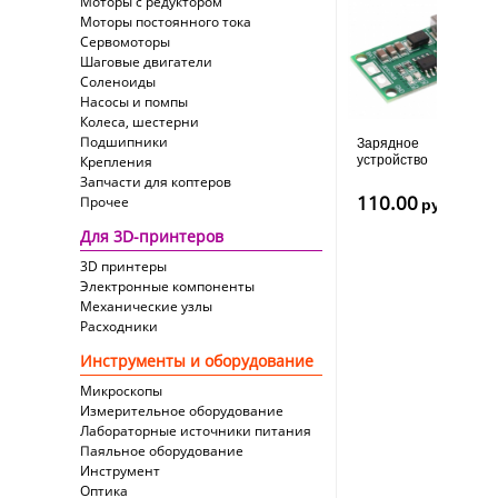
Моторы с редуктором
Моторы постоянного тока
Сервомоторы
Шаговые двигатели
Соленоиды
Насосы и помпы
Колеса, шестерни
Подшипники
Зарядное
Крепления
устройство
DDTCCRUB
Запчасти для коптеров
2S Type-c,
110.00
Прочее
руб
18650, 1А,
39х18х6
Для 3D-принтеров
мм
3D принтеры
Электронные компоненты
Механические узлы
Расходники
Инструменты и оборудование
Микроскопы
Измерительное оборудование
Лабораторные источники питания
Паяльное оборудование
Инструмент
Оптика