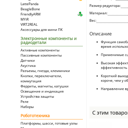
LattePanda
Размер редуктора:
BeagleBone
Материал:
FriendlyARM
MYiR
Вес:
VIRT2REAL
Аксессуары для мини ПК
Описание
Электронные компоненты и
Функция самобл
радиодетали
время использо
Активные компоненты
Применимые сце
Пассивные компоненты
Датчики
Высокая эффект
Акустика
эффективность 
Разъемы, гнезда, клеммники
Кнопки, переключатели,
Короткий выход
короче, чем у о
коммутация
Ферриты, магниты, катушки
Направление в
Освещение и индикация
Устройства защиты
Реле
Наборы
С этим товар
Робототехника
Платформы, шасси, готовые узлы