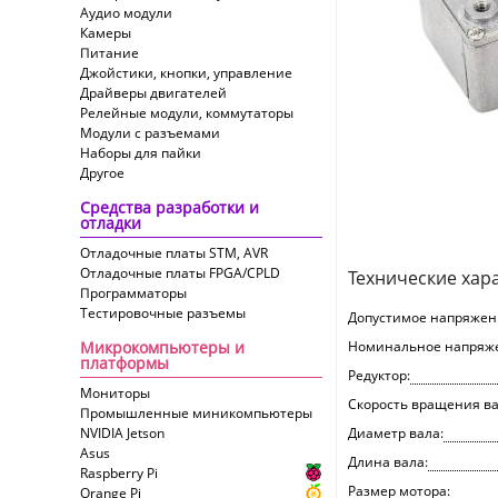
Аудио модули
Камеры
Питание
Джойстики, кнопки, управление
Драйверы двигателей
Релейные модули, коммутаторы
Модули с разъемами
Наборы для пайки
Другое
Средства разработки и
отладки
Отладочные платы STM, AVR
Отладочные платы FPGA/CPLD
Технические хар
Программаторы
Тестировочные разъемы
Допустимое напряжен
Микрокомпьютеры и
Номинальное напряж
платформы
Редуктор:
Мониторы
Скорость вращения ва
Промышленные миникомпьютеры
NVIDIA Jetson
Диаметр вала:
Asus
Длина вала:
Raspberry Pi
Размер мотора:
Orange Pi