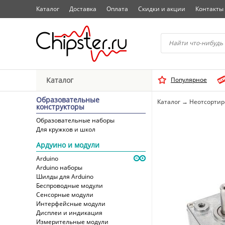
Каталог
Доставка
Оплата
Скидки и акции
Контакты
Начните водить название 
Каталог
Популярное
Выбрать
Образовательные
Каталог
→
Неотсорти
конструкторы
Образовательные наборы
Для кружков и школ
Ардуино и модули
Arduino
Arduino наборы
Шилды для Arduino
Беспроводные модули
Сенсорные модули
Интерфейсные модули
Дисплеи и индикация
Измерительные модули