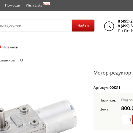
New
Помощь
Wish Lists
города..
8 (495) 
Найти
8 (499) 
Пн-Пт: 1
Новинки
рованное
→
O
Мотор-редуктор п
Артикул:
006211
Под за
Наличие:
800.
Цена: