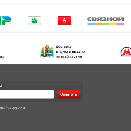
Доставка
в пункты выдачи
дах
по всей стране
а:
Оплатить
онных денег и