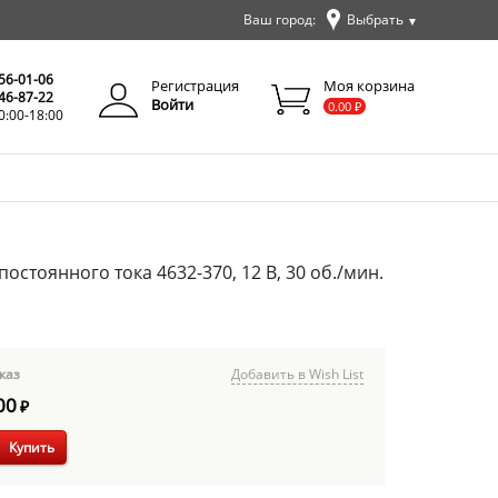
Ваш город:
Выбрать
▼
✕
Закрыть
256-01-06
Регистрация
Моя корзина
346-87-22
Войти
0.00
₽
0:00-18:00
остоянного тока 4632-370, 12 В, 30 об./мин.
каз
Добавить в Wish List
00
₽
Купить