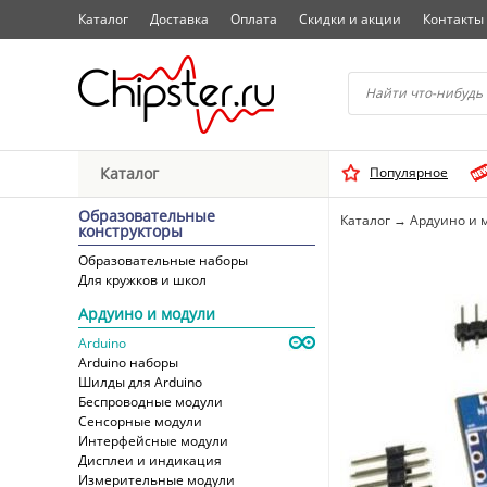
Каталог
Доставка
Оплата
Скидки и акции
Контакты
Начните водить название 
Каталог
Популярное
Выбрать
Образовательные
Каталог
→
Ардуино и 
конструкторы
Образовательные наборы
Для кружков и школ
Ардуино и модули
Arduino
Arduino наборы
Шилды для Arduino
Беспроводные модули
Сенсорные модули
Интерфейсные модули
Дисплеи и индикация
Измерительные модули