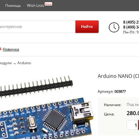
New
Помощь
Wish Lists
города..
8 (495) 
Найти
8 (499) 
Пн-Пт: 1
Новинки
модули
→
Arduino
Arduino NANO (C
Артикул:
003877
Под за
Наличие:
280.
Цена: