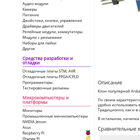
Аудио модули
Камеры
Питание
Джойстики, кнопки, управление
Драйверы двигателей
Релейные модули, коммутаторы
Модули с разъемами
Наборы для пайки
Другое
Средства разработки и
отладки
Отладочные платы STM, AVR
Отладочные платы FPGA/CPLD
Описание
Программаторы
Тестировочные разъемы
Клон популярной Ardu
Микрокомпьютеры и
По своим характерист
платформы
удобно использовать в
Традиционно, как и в 
Мониторы
Промышленные миникомпьютеры
В остальном, начинка
NVIDIA Jetson
Asus
Сравнительные х
Raspberry Pi
Orange Pi