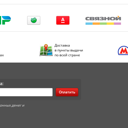
Доставка
в пункты выдачи
дах
по всей стране
а:
Оплатить
онных денег и