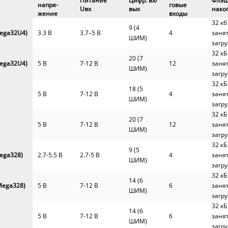
Питание
Цифр.
вх/
Флэш
напря-
говые
Uвх
вых
нако
жение
входы
32 кб
9 (4
ega32U4)
3.3 В
3.7–5 В
4
заня
ШИМ)
загр
32 кБ
20 (7
ega32U4)
5 В
7-12 В
12
заня
ШИМ)
загр
32 кБ
18 (5
5 В
7-12 В
4
заня
ШИМ)
загр
32 кБ
20 (7
5 В
7-12 В
12
заня
ШИМ)
загр
32 кБ
9 (5
ega328)
2.7-5.5 В
2.7-5 В
4
заня
ШИМ)
загр
32 кБ
14 (6
ega328)
5 В
7-12 В
6
заня
ШИМ)
загр
32 кБ
14 (6
5 В
7-12 В
6
заня
ШИМ)
загр