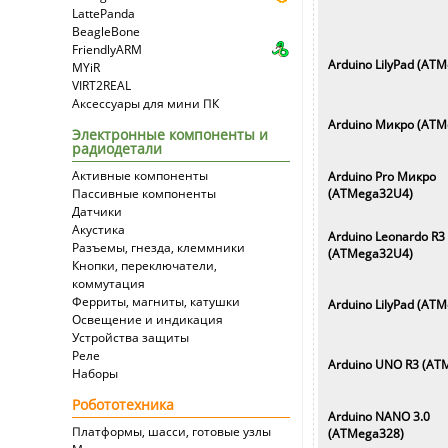
LattePanda
BeagleBone
FriendlyARM
Arduino LilyPad
(ATM
MYiR
VIRT2REAL
Аксессуары для мини ПК
Arduino Микро
(ATM
Электронные компоненты и
радиодетали
Активные компоненты
Arduino Pro Микро
Пассивные компоненты
(ATMega32U4)
Датчики
Акустика
Arduino Leonardo R3
Разъемы, гнезда, клеммники
(ATMega32U4)
Кнопки, переключатели,
коммутация
Ферриты, магниты, катушки
Arduino LilyPad
(ATM
Освещение и индикация
Устройства защиты
Реле
Arduino UNO R3
(ATM
Наборы
Робототехника
Arduino NANO 3.0
Платформы, шасси, готовые узлы
(ATMega328)