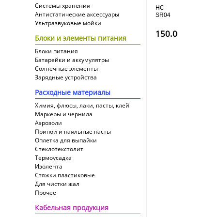
Системы хранения
HC-
Антистатические аксессуары
SR04
Ультразвуковые мойки
ультразвуковой
дальномер
150.00
руб
Блоки и элементы питания
(сонар)
Блоки питания
Батарейки и аккумулятры
Солнечные элементы
Зарядные устройства
Расходные материалы
Химия, флюсы, лаки, пасты, клей
Маркеры и чернила
Аэрозоли
Припои и паяльные пасты
Оплетка для выпайки
Cтеклотекстолит
Термоусадка
Изолента
Стяжки пластиковые
Для чистки жал
Прочее
Кабельная продукция