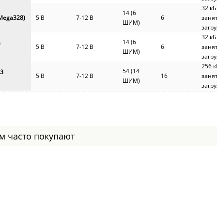
32 кБ
14 (6
Mega328)
5 В
7-12 В
6
заня
ШИМ)
загр
32 кБ
14 (6
e
5 В
7-12 В
6
заня
ШИМ)
загр
256 к
54 (14
R3
5 В
7-12 В
16
заня
ШИМ)
загр
ом часто покупают