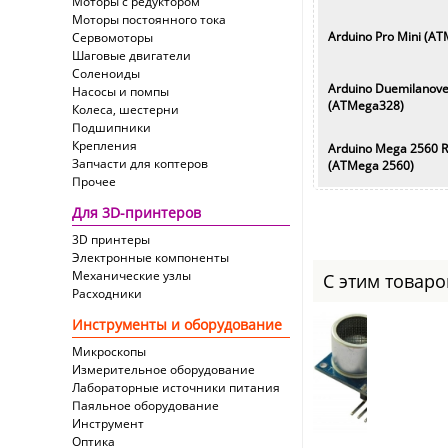
Моторы с редуктором
Моторы постоянного тока
Arduino Pro Mini
(AT
Сервомоторы
Шаговые двигатели
Соленоиды
Arduino Duemilanov
Насосы и помпы
(ATMega328)
Колеса, шестерни
Подшипники
Крепления
Arduino Mega 2560 
Запчасти для коптеров
(ATMega 2560)
Прочее
Для 3D-принтеров
3D принтеры
Электронные компоненты
Механические узлы
С этим товар
Расходники
Инструменты и оборудование
Микроскопы
Измерительное оборудование
Лабораторные источники питания
Паяльное оборудование
Инструмент
Оптика