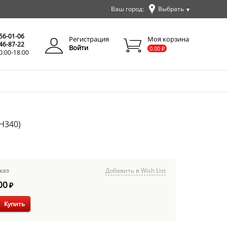
Ваш город:
Выбрать
▼
✕
Закрыть
256-01-06
Регистрация
Моя корзина
346-87-22
Войти
0.00
₽
0:00-18:00
H340)
каз
Добавить в Wish List
00
₽
Купить